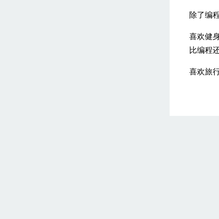
除了编
喜欢健
比编程还
喜欢旅