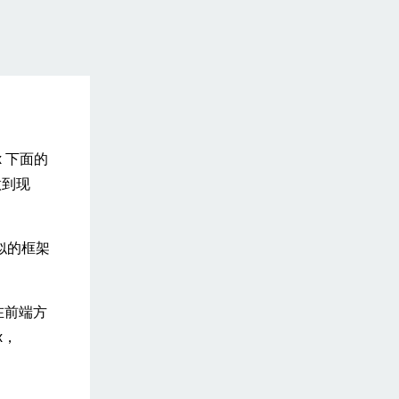
 下面的
做到现
似的框架
在前端方
x，