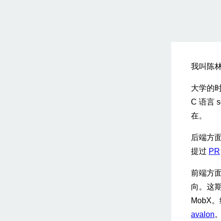
我叫陈
大学的时
C 语言
在。
后端方面
提过
PR
前端方面
向。这期
MobX
avalon
。